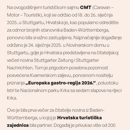
Na ovogodišnjem turističkom sajmu
CMT
(Caravan –
Motor – Touristik), koji se održao od 18. do 26. siječnja
2025. u Stuttgartu, Hrvatska je, kao popularno odredište
za odmor brojnih stanovnika Baden-Württemberga,
ponovno bila snažno zastupljena. Najznačajnije događanje
održano je 24. siječnja 2025. u Novinarskom domu u
Stuttgartu, gdje je Hrvatska predstavljena na čitateljskoj
večeri novina Stuttgarter Zeitung i Stuttgarter
Nachrichten. Tom je prigodom posebna pozornost
posvećena Kvarnerskom zaljevu, ponosnom nositelju
priznanja
„Europska gastro-regija 2026.“
, poluotoku
Istri te Nacionalnom parku Krka sa sedam slapova na rijeci
Krka.
Ovo je bila prva večer za čitatelje novina iz Baden-
Württemberga, u kojoj je
Hrvatska turistička
zajednica
bila partner. Događaj je privukao više od 200