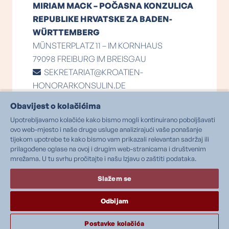
MIRIAM MACK – POČASNA KONZULICA
REPUBLIKE HRVATSKE ZA BADEN-
WÜRTTEMBERG
MÜNSTERPLATZ 11 – IM KORNHAUS
79098 FREIBURG IM BREISGAU
SEKRETARIAT@KROATIEN-
HONORARKONSULIN.DE
+49 (0)761 21 16 79 777
Obavijest o kolačićima
Podložno promjenama, sve informacije bez
Upotrebljavamo kolačiće kako bismo mogli kontinuirano poboljšavati
ovo web-mjesto i naše druge usluge analizirajući vaše ponašanje
jamstva
tijekom upotrebe te kako bismo vam prikazali relevantan sadržaj ili
prilagođene oglase na ovoj i drugim web-stranicama i društvenim
IMPRESSUM
mrežama. U tu svrhu pročitajte i našu Izjavu o zaštiti podataka.
IZJAVA O ZAŠTITI PODATAKA
Slažem se
KONTAKT
Odbijam
Deutsch
(
Njemački
)
Hrvatski
Postavke kolačića