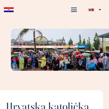
HR
Hrvatska katolička