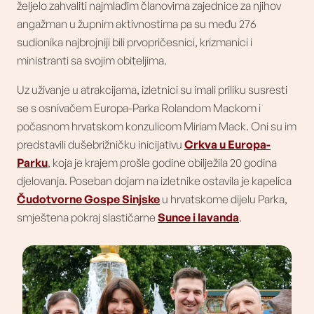
željelo zahvaliti najmlađim članovima zajednice za njihov
angažman u župnim aktivnostima pa su među 276
sudionika najbrojniji bili prvopričesnici, krizmanici i
ministranti sa svojim obiteljima.
Uz uživanje u atrakcijama, izletnici su imali priliku susresti
se s osnivačem Europa-Parka Rolandom Mackom i
počasnom hrvatskom konzulicom Miriam Mack. Oni su im
predstavili dušebrižničku inicijativu
Crkva u Europa-
Parku
, koja je krajem prošle godine obilježila 20 godina
djelovanja. Poseban dojam na izletnike ostavila je kapelica
Čudotvorne Gospe Sinjske
u hrvatskome dijelu Parka,
smještena pokraj slastičarne
Sunce i lavanda
.