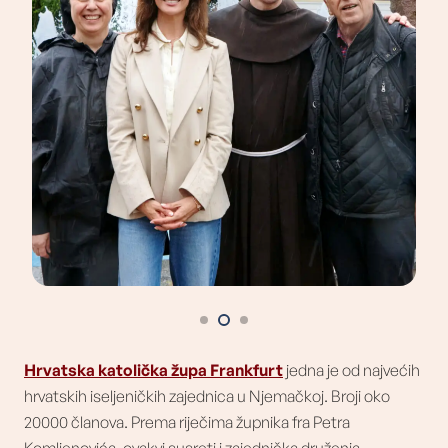
Hrvatska katolička župa Frankfurt
jedna je od najvećih
hrvatskih iseljeničkih zajednica u Njemačkoj. Broji oko
20000 članova. Prema riječima župnika fra Petra
Komljenovića, ovakvi susreti i zajednička druženja