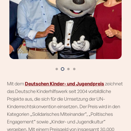
Mit dem
Deutschen Kinder- und Jugendpreis
zeichnet
das Deutsche Kinderhilfswerk seit 2004 vorbildliche
Projekte aus, die sich für die Umsetzung der UN-
Kinderrechtskonvention einsetzen. Der Preis wird in den
Kategorien „Solidarisches Miteinander“, „Politisches
Engagement“ sowie „Kinder- und Jugendkultur“
vergeben. Mit einem Preisgeld von insgesamt 30.000