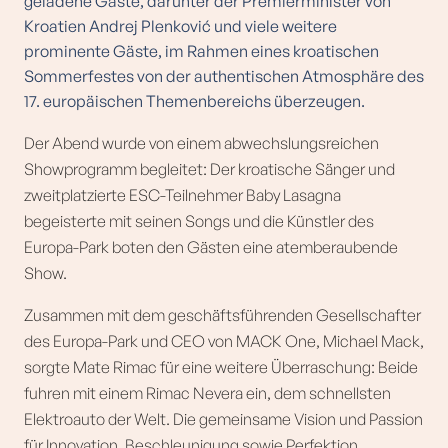
geladene Gäste, darunter der Premierminister von
Kroatien Andrej Plenković und viele weitere
prominente Gäste, im Rahmen eines kroatischen
Sommerfestes von der authentischen Atmosphäre des
17. europäischen Themenbereichs überzeugen.
Der Abend wurde von einem abwechslungsreichen
Showprogramm begleitet: Der kroatische Sänger und
zweitplatzierte ESC-Teilnehmer Baby Lasagna
begeisterte mit seinen Songs und die Künstler des
Europa-Park boten den Gästen eine atemberaubende
Show.
Zusammen mit dem geschäftsführenden Gesellschafter
des Europa-Park und CEO von MACK One, Michael Mack,
sorgte Mate Rimac für eine weitere Überraschung: Beide
fuhren mit einem Rimac Nevera ein, dem schnellsten
Elektroauto der Welt. Die gemeinsame Vision und Passion
für Innovation, Beschleunigung sowie Perfektion